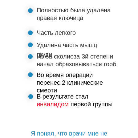
Полностью была удалена
правая ключица
Часть легкого
Удалена часть мышц
груди
Из-за сколиоза 3й степени
начал образовываться горб
Во время операции
перенес 2 клинические
смерти
В результате стал
инвалидом
первой группы
Я понял, что врачи мне не