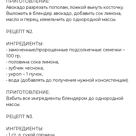
ПРИГОТОВЛЕНИЕ:
Авокадо разрезать пополам, ложкой вынуть косточку.
Выложить в блендер авокадо, добавить сок лимона,
масло и перец, измельчить до однородной массы.
⠀
РЕЦЕПТ N2.
⠀
ИНГРЕДИЕНТЫ:
• замоченные/пророщенные подсолнечные семечки –
100 гр,
• половина сока лимона,
• зубчик чеснока,
• укроп – 1 пучок,
• вода (добавлять до получения нужной консистенции).
⠀
ПРИГОТОВЛЕНИЕ:
Взбить все ингредиенты блендером до однородной
массы.
⠀
РЕЦЕПТ N3.
⠀
ИНГРЕДИЕНТЫ:
• 1 ст. л. сухой горчицы