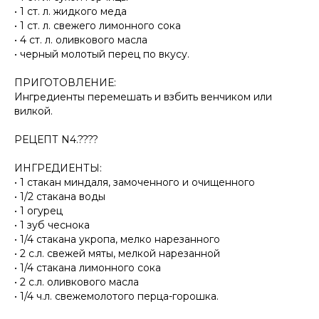
• 1 ст. л. жидкого меда
• 1 ст. л. свежего лимонного сока
• 4 ст. л. оливкового масла
• черный молотый перец по вкусу.
⠀
ПРИГОТОВЛЕНИЕ:
Ингредиенты перемешать и взбить венчиком или
вилкой.
⠀
РЕЦЕПТ N4.????
⠀
ИНГРЕДИЕНТЫ:
• 1 стакан миндаля, замоченного и очищенного
• 1/2 стакана воды
• 1 огурец
• 1 зуб чеснока
• 1/4 стакана укропа, мелко нарезанного
• 2 с.л. свежей мяты, мелкой нарезанной
• 1/4 стакана лимонного сока
• 2 с.л. оливкового масла
• 1/4 ч.л. свежемолотого перца-горошка.
⠀